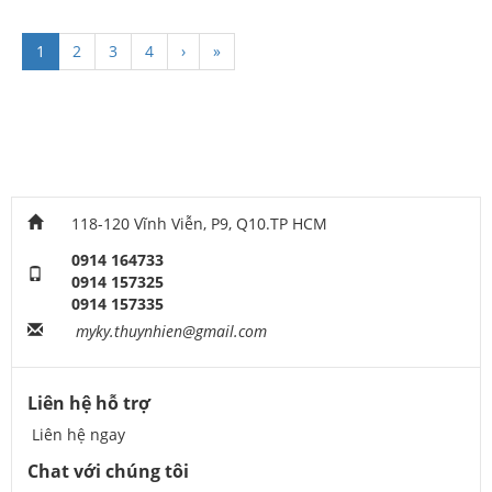
1
2
3
4
›
»
118-120 Vĩnh Viễn, P9, Q10.TP HCM
0914 164733
0914 157325
0914 157335
myky.thuynhien@gmail.com
Liên hệ hỗ trợ
Liên hệ ngay
Chat với chúng tôi