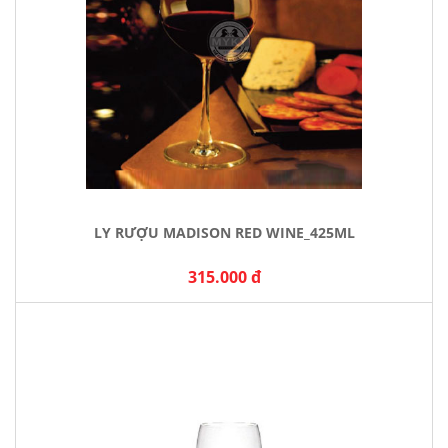
LY RƯỢU MADISON RED WINE_425ML
315.000 đ