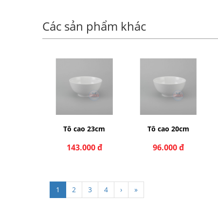
Các sản phẩm khác
o 23cm
Tô cao 20cm
Tô cao 18cm
000 đ
96.000 đ
77.000 đ
1
2
3
4
›
»