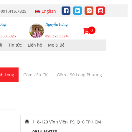
:
091.415.7325
English
ơng
Nguyễn Hưng
0
.353.5325
090.370.3374
i
Tin tức
Liên hệ
Mẹ & Bé
inh Long
Gốm - Sứ CK
Gốm - Sứ Long Phương
118-120 Vĩnh Viễn, P9, Q10.TP HCM
0914 164733