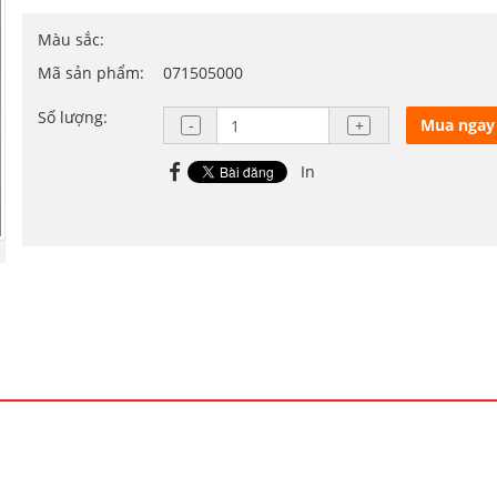
Màu sắc:
Mã sản phẩm:
071505000
Số lượng:
Mua ngay
In