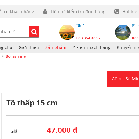
ỗ trợ khách hàng
Liên hệ kiểm tra đơn hàng
Hotline
Nhiên
Phư
033.354.3335
033
ng chủ
Giới thiệu
Sản phẩm
Ý kiến khách hàng
Khuyến mã
Bộ Jasmine
Gốm - Sứ M
Tô thấp 15 cm
47.000 đ
Giá: