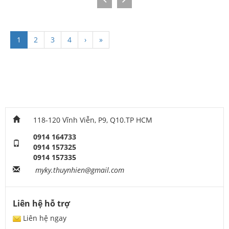
1
2
3
4
›
»
118-120 Vĩnh Viễn, P9, Q10.TP HCM
0914 164733
0914 157325
0914 157335
myky.thuynhien@gmail.com
Liên hệ hỗ trợ
Liên hệ ngay