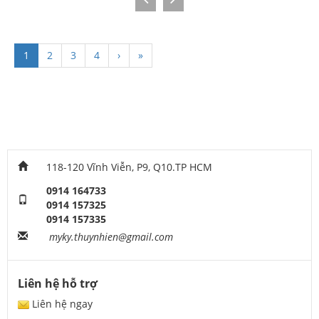
1
2
3
4
›
»
118-120 Vĩnh Viễn, P9, Q10.TP HCM
0914 164733
0914 157325
0914 157335
myky.thuynhien@gmail.com
Liên hệ hỗ trợ
Liên hệ ngay