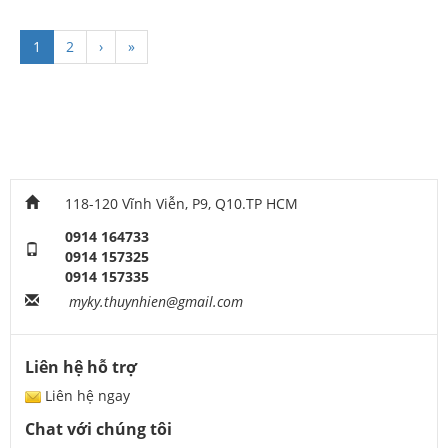
1
2
›
»
118-120 Vĩnh Viễn, P9, Q10.TP HCM
0914 164733
0914 157325
0914 157335
myky.thuynhien@gmail.com
Liên hệ hỗ trợ
Liên hệ ngay
Chat với chúng tôi