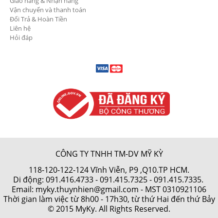
Giao hàng & Nhận hàng
Vận chuyển và thanh toán
Đổi Trả & Hoàn Tiền
Liên hệ
Hỏi đáp
CÔNG TY TNHH TM-DV MỸ KỲ
118-120-122-124 Vĩnh Viễn, P9 ,Q10.TP HCM.
Di động:
091.416.4733
-
091.415.7325
- 091.415.7335.
Email: myky.thuynhien@gmail.com -
MST 0310921106
Thời gian làm việc từ 8h00 - 17h30, từ thứ Hai đến thứ Bảy
© 2015 MyKy. All Rights Reserved.