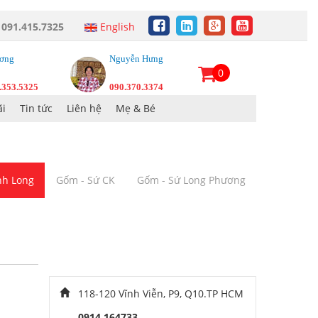
:
091.415.7325
English
ơng
Nguyễn Hưng
0
.353.5325
090.370.3374
i
Tin tức
Liên hệ
Mẹ & Bé
inh Long
Gốm - Sứ CK
Gốm - Sứ Long Phương
118-120 Vĩnh Viễn, P9, Q10.TP HCM
0914 164733