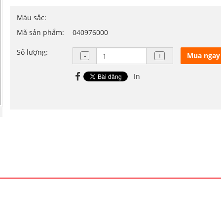
Màu sắc:
Mã sản phẩm:
040976000
Số lượng:
Mua ngay
In