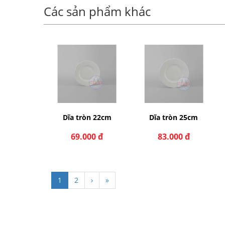
Các sản phẩm khác
òn 22cm
Dĩa tròn 25cm
Dĩa tròn 27cm
000 đ
83.000 đ
103.000 đ
1
2
›
»