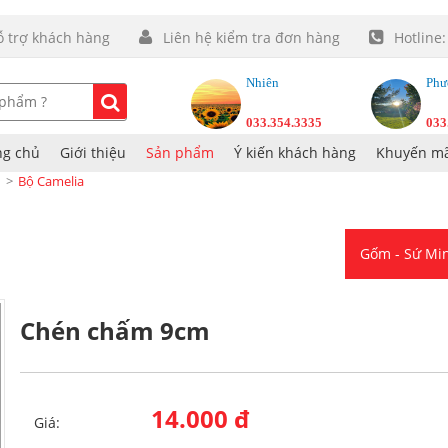
ỗ trợ khách hàng
Liên hệ kiểm tra đơn hàng
Hotline
Nhiên
Phư
033.354.3335
033
ng chủ
Giới thiệu
Sản phẩm
Ý kiến khách hàng
Khuyến mã
Bộ Camelia
Gốm - Sứ M
Chén chấm 9cm
14.000 đ
Giá: