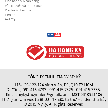
Giao hàng & Nhận hàng
Vận chuyển và thanh toán
Đổi Trả & Hoàn Tiền
Liên hệ
Hỏi đáp
CÔNG TY TNHH TM-DV MỸ KỲ
118-120-122-124 Vĩnh Viễn, P9 ,Q10.TP HCM.
Di động:
091.416.4733
-
091.415.7325
- 091.415.7335.
Email: myky.thuynhien@gmail.com -
MST 0310921106
Thời gian làm việc từ 8h00 - 17h30, từ thứ Hai đến thứ Bảy
© 2015 MyKy. All Rights Reserved.