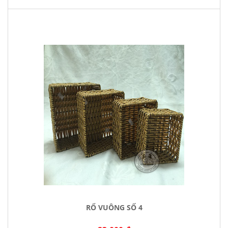
RỔ VUÔNG SỐ 4