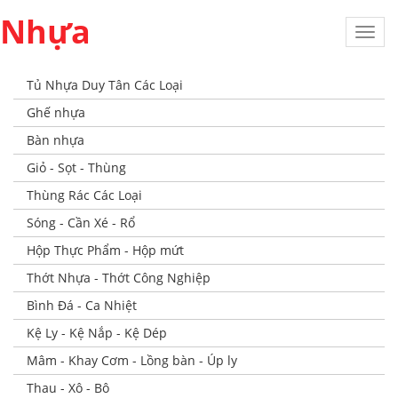
Nhựa
Toggl
navig
Tủ Nhựa Duy Tân Các Loại
Ghế nhựa
Bàn nhựa
Giỏ - Sọt - Thùng
Thùng Rác Các Loại
Sóng - Cần Xé - Rổ
Hộp Thực Phẩm - Hộp mứt
Thớt Nhựa - Thớt Công Nghiệp
Bình Đá - Ca Nhiệt
Kệ Ly - Kệ Nắp - Kệ Dép
Mâm - Khay Cơm - Lồng bàn - Úp ly
Thau - Xô - Bô