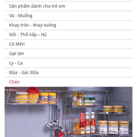
Sản phẩm dành cho trẻ em
Vá - Muỗng
Khay tròn - khay vuông
Nồi - Thố nắp - Hủ
Cà Mên
Gạt tàn
Ly - Ca
Đũa - Gác Đũa
Chén