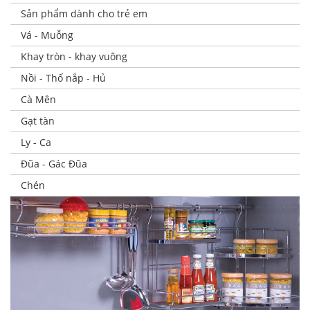
Sản phẩm dành cho trẻ em
Vá - Muỗng
Khay tròn - khay vuông
Nồi - Thố nắp - Hủ
Cà Mên
Gạt tàn
Ly - Ca
Đũa - Gác Đũa
Chén