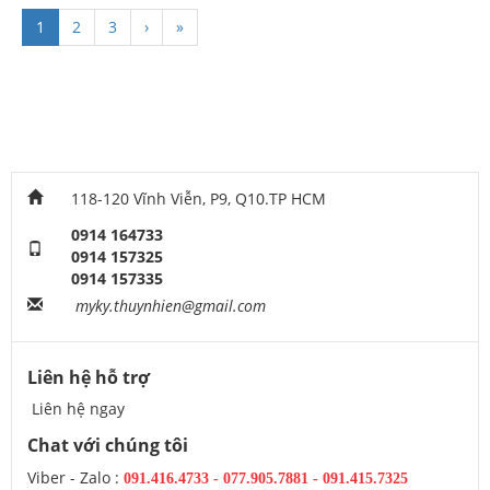
1
2
3
›
»
118-120 Vĩnh Viễn, P9, Q10.TP HCM
0914 164733
0914 157325
0914 157335
myky.thuynhien@gmail.com
Liên hệ hỗ trợ
Liên hệ ngay
Chat với chúng tôi
Viber - Zalo :
091.416.4733
-
077.905.7881 -
091.415.7325