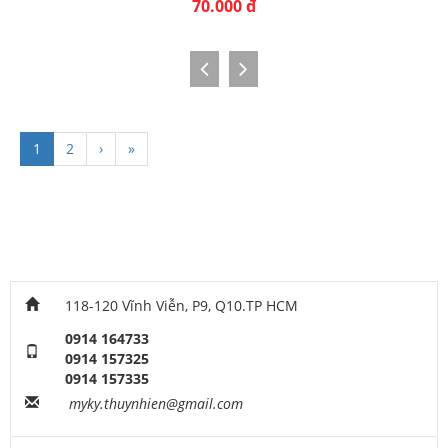
70.000 đ
1
2
›
»
118-120 Vĩnh Viễn, P9, Q10.TP HCM
0914 164733
0914 157325
0914 157335
myky.thuynhien@gmail.com