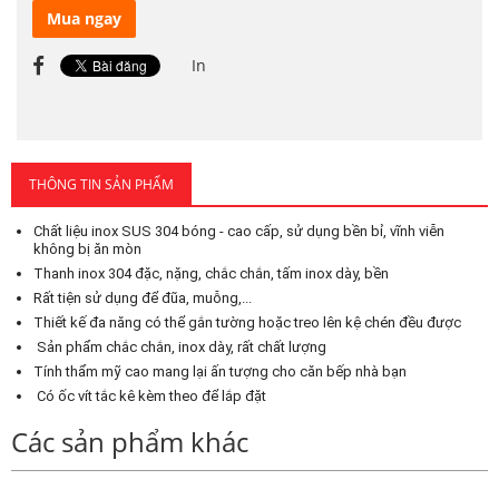
Mua ngay
In
THÔNG TIN SẢN PHẨM
Chất liệu inox SUS 304 bóng - cao cấp, sử dụng bền bỉ, vĩnh viễn
không bị ăn mòn
Thanh inox 304 đặc, nặng, chắc chắn, tấm inox dày, bền
Rất tiện sử dụng để đũa, muỗng,...
Thiết kế đa năng có thể gắn tường hoặc treo lên kệ chén đều được
Sản phẩm chắc chắn, inox dày, rất chất lượng
Tính thẩm mỹ cao mang lại ấn tượng cho căn bếp nhà bạn
Có ốc vít tắc kê kèm theo để lắp đặt
Các sản phẩm khác