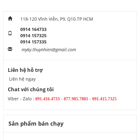
118-120 Vĩnh Viễn, P9, Q10.TP HCM
0914 164733
0914 157325
0914 157335
myky.thuynhien@gmail.com
Liên hệ hỗ trợ
Liên hệ ngay
Chat với chúng tôi
Viber - Zalo :
091.416.4733
-
077.905.7881 -
091.415.7325
Sản phẩm bán chạy