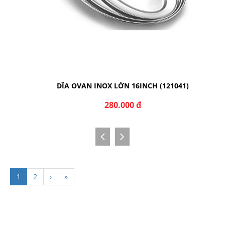
DĨA OVAN INOX LỚN 16INCH (121041)
280.000 đ
1
2
›
»