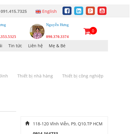
:
091.415.7325
English
ơng
Nguyễn Hưng
0
.353.5325
090.370.3374
i
Tin tức
Liên hệ
Mẹ & Bé
 Đình
Thiết bị nhà hàng
Thiết bị công nghiệp
118-120 Vĩnh Viễn, P9, Q10.TP HCM
0914 164733