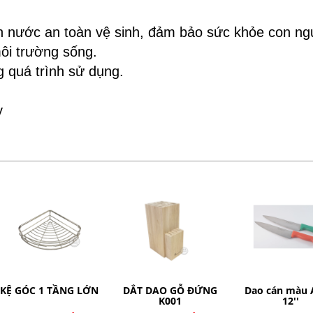
 nước an toàn vệ sinh, đảm bảo sức khỏe con ng
ôi trường sống.
g quá trình sử dụng.
y
KỆ GÓC 1 TẦNG LỚN
DẮT DAO GỖ ĐỨNG
Dao cán màu 
K001
12''