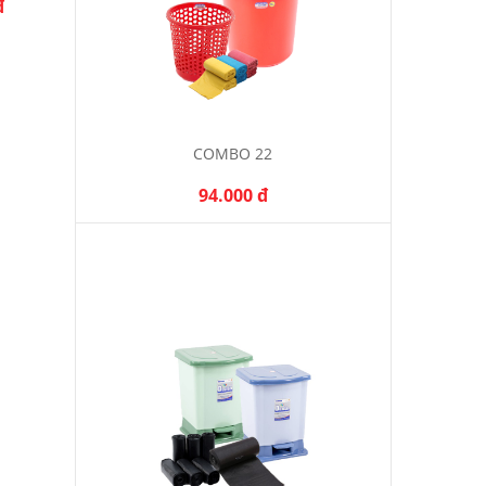
đ
325.000 đ
295.000 đ
COMBO 22
94.000 đ