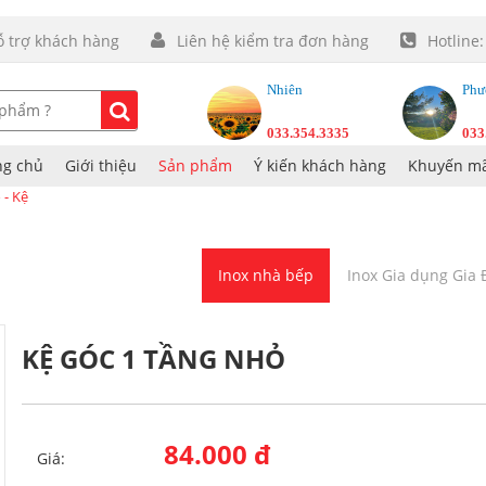
ỗ trợ khách hàng
Liên hệ kiểm tra đơn hàng
Hotline
Nhiên
Phư
033.354.3335
033
ng chủ
Giới thiệu
Sản phẩm
Ý kiến khách hàng
Khuyến mã
 - Kệ
Inox nhà bếp
Inox Gia dụng Gia
KỆ GÓC 1 TẦNG NHỎ
84.000 đ
Giá: