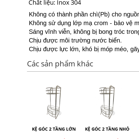
Chất liệu: Inox 304
Không có thành phần chì(Pb) cho nguồn
Không sử dụng lớp mạ crom - bảo vệ m
Sáng vĩnh viễn, không bị bong tróc tron
Chịu được môi trường nước biển.
Chịu được lực lớn, khó bị móp méo, gã
Các sản phẩm khác
 2 TẦNG SỐ
KỆ GÓC 2 TẦNG LỚN
KỆ GÓC 2 TẦNG NHỎ
1