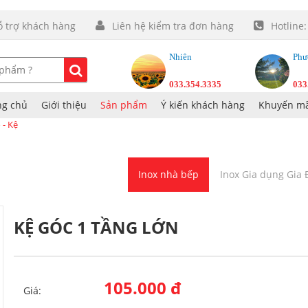
ỗ trợ khách hàng
Liên hệ kiểm tra đơn hàng
Hotline
Nhiên
Phư
033.354.3335
033
ng chủ
Giới thiệu
Sản phẩm
Ý kiến khách hàng
Khuyến mã
 - Kệ
Inox nhà bếp
Inox Gia dụng Gia
KỆ GÓC 1 TẦNG LỚN
105.000 đ
Giá: