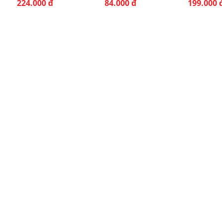
84.000 đ
199.000 đ
350.000 