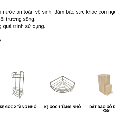
 nước an toàn vệ sinh, đảm bảo sức khỏe con ng
ôi trường sống.
g quá trình sử dụng.
y
KỆ GÓC 1 TẦNG NHỎ
DẮT DAO GỖ ĐỨNG
Dao cán màu 
K001
12''