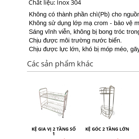
Chất liệu: Inox 304
Không có thành phần chì(Pb) cho nguồn
Không sử dụng lớp mạ crom - bảo vệ m
Sáng vĩnh viễn, không bị bong tróc tron
Chịu được môi trường nước biển.
Chịu được lực lớn, khó bị móp méo, gã
Các sản phẩm khác
 2 TẦNG SỐ
KỆ GÓC 2 TẦNG LỚN
KỆ GÓC 2 TẦNG NHỎ
1