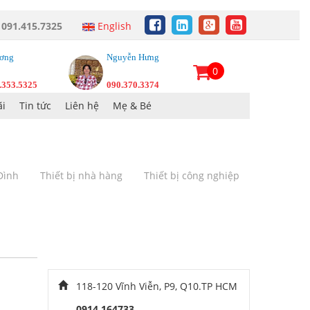
:
091.415.7325
English
ơng
Nguyễn Hưng
0
.353.5325
090.370.3374
i
Tin tức
Liên hệ
Mẹ & Bé
 Đình
Thiết bị nhà hàng
Thiết bị công nghiệp
118-120 Vĩnh Viễn, P9, Q10.TP HCM
0914 164733