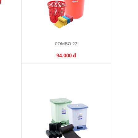
đ
325.000 đ
295.000 đ
COMBO 22
94.000 đ