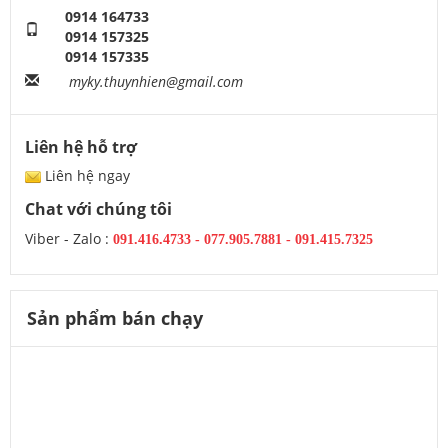
0914 164733
0914 157325
0914 157335
myky.thuynhien@gmail.com
Liên hệ hỗ trợ
Liên hệ ngay
Chat với chúng tôi
Viber - Zalo :
091.416.4733
-
077.905.7881 -
091.415.7325
Sản phẩm bán chạy