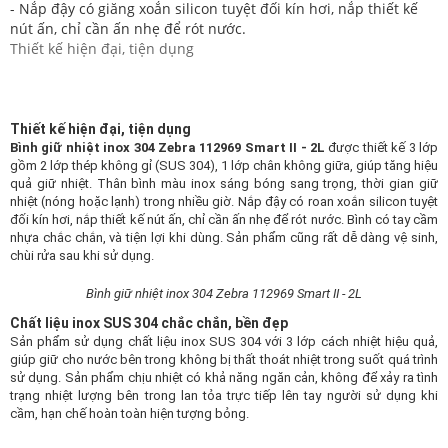
- Nắp đậy có giăng xoắn silicon tuyệt đối kín hơi, nắp thiết kế
nút ấn, chỉ cần ấn nhẹ để rót nước.
Thiết kế hiện đại, tiện dụng
Thiết kế hiện đại, tiện dụng
Bình giữ nhiệt inox 304 Zebra 112969 Smart II - 2L
được thiết kế 3 lớp
gồm 2 lớp thép không gỉ (SUS 304), 1 lớp chân không giữa, giúp tăng hiệu
quả giữ nhiệt. Thân bình màu inox sáng bóng sang trọng, thời gian giữ
nhiệt (nóng hoặc lạnh) trong nhiều giờ. Nắp đậy có roan xoắn silicon tuyệt
đối kín hơi, nắp thiết kế nút ấn, chỉ cần ấn nhẹ để rót nước. Bình có tay cầm
nhựa chắc chắn, và tiện lợi khi dùng. Sản phẩm cũng rất dễ dàng vệ sinh,
chùi rửa sau khi sử dụng.
Bình giữ nhiệt inox 304 Zebra 112969 Smart II - 2L
Chất liệu inox SUS 304 chắc chắn, bền đẹp
Sản phẩm sử dụng chất liệu inox SUS 304 với 3 lớp cách nhiệt hiệu quả,
giúp giữ cho nước bên trong không bị thất thoát nhiệt trong suốt quá trình
sử dụng. Sản phẩm chịu nhiệt có khả năng ngăn cản, không để xảy ra tình
trạng nhiệt lượng bên trong lan tỏa trực tiếp lên tay người sử dụng khi
cầm, hạn chế hoàn toàn hiện tượng bỏng.