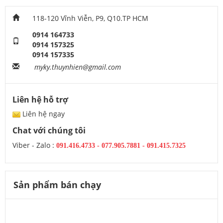
118-120 Vĩnh Viễn, P9, Q10.TP HCM
0914 164733
0914 157325
0914 157335
myky.thuynhien@gmail.com
Liên hệ hỗ trợ
Liên hệ ngay
Chat với chúng tôi
Viber - Zalo :
091.416.4733
-
077.905.7881 -
091.415.7325
Sản phẩm bán chạy