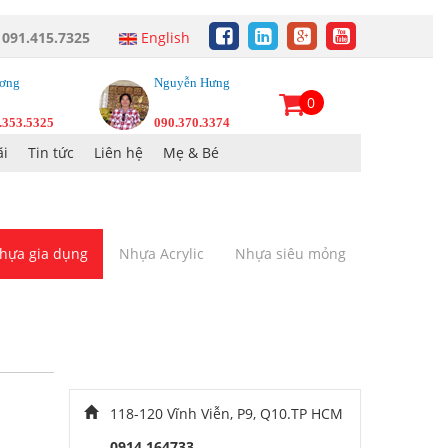
:
091.415.7325
English
ơng
Nguyễn Hưng
0
.353.5325
090.370.3374
i
Tin tức
Liên hệ
Mẹ & Bé
hựa gia dụng
Nhựa Acrylic
Nhựa siêu mỏng
118-120 Vĩnh Viễn, P9, Q10.TP HCM
0914 164733