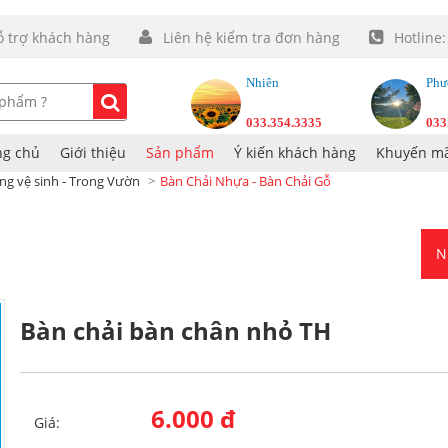
ỗ trợ khách hàng
Liên hệ kiểm tra đơn hàng
Hotline
Nhiên
Phư
033.354.3335
033
ng chủ
Giới thiệu
Sản phẩm
Ý kiến khách hàng
Khuyến mã
ng vệ sinh - Trong Vườn
Bàn Chải Nhựa - Bàn Chải Gỗ
N
Bàn chải bàn chân nhỏ TH
6.000 đ
Giá: