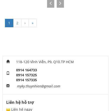
1
2
›
»
118-120 Vĩnh Viễn, P9, Q10.TP HCM
0914 164733
0914 157325
0914 157335
myky.thuynhien@gmail.com
Liên hệ hỗ trợ
Liên hệ ngay