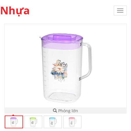
Nhựa
Toggl
navig
Phóng lớn