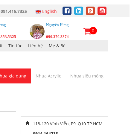
:
091.415.7325
English
ơng
Nguyễn Hưng
0
.353.5325
090.370.3374
i
Tin tức
Liên hệ
Mẹ & Bé
hựa gia dụng
Nhựa Acrylic
Nhựa siêu mỏng
118-120 Vĩnh Viễn, P9, Q10.TP HCM
0914 164733