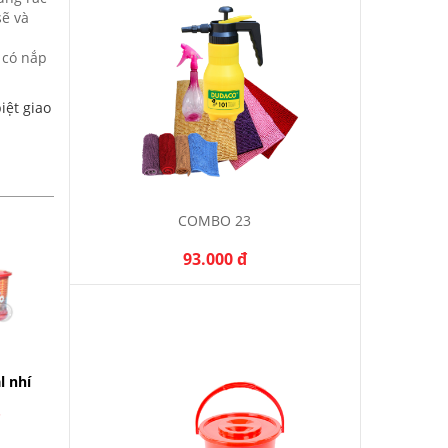
ẽ và
 có nắ
p
iệt giao
COMBO 23
93.000 đ
l nhí
Thùng rác oval nhỏ
Thùng rác oval trung
Thù
Tý Liên
Tý Liên
68.000 đ
98.000 đ