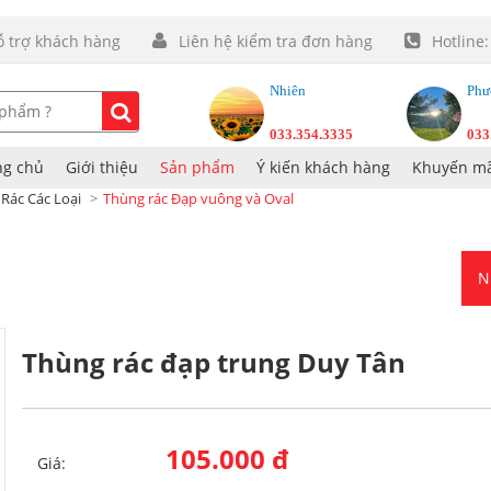
ỗ trợ khách hàng
Liên hệ kiểm tra đơn hàng
Hotline
Nhiên
Phư
033.354.3335
033
ng chủ
Giới thiệu
Sản phẩm
Ý kiến khách hàng
Khuyến mã
Rác Các Loại
Thùng rác Đạp vuông và Oval
N
Thùng rác đạp trung Duy Tân
105.000 đ
Giá: