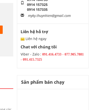
0914 157325
0914 157335
myky.thuynhien@gmail.com
Liên hệ hỗ trợ
Liên hệ ngay
Chat với chúng tôi
Viber - Zalo :
091.416.4733
-
077.905.7881
-
091.415.7325
Sản phẩm bán chạy
hùng rác