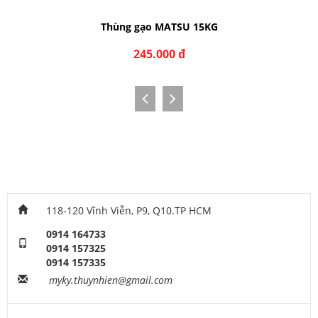
Thùng gạo MATSU 15KG
245.000 đ
118-120 Vĩnh Viễn, P9, Q10.TP HCM
0914 164733
0914 157325
0914 157335
myky.thuynhien@gmail.com