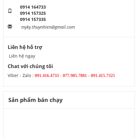
0914 164733
0914 157325
0914 157335
myky.thuynhien@gmail.com
Liên hệ hỗ trợ
Liên hệ ngay
Chat với chúng tôi
Viber - Zalo :
091.416.4733
-
077.905.7881 -
091.415.7325
Sản phẩm bán chạy