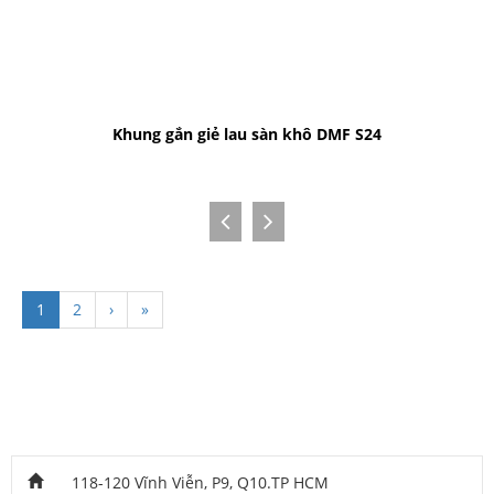
Khung gắn giẻ lau sàn khô DMF S24
1
2
›
»
118-120 Vĩnh Viễn, P9, Q10.TP HCM