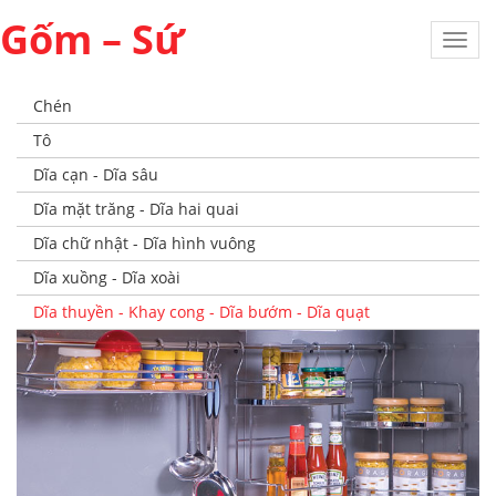
Gốm – Sứ
Toggl
navig
Chén
Tô
Dĩa cạn - Dĩa sâu
Dĩa mặt trăng - Dĩa hai quai
Dĩa chữ nhật - Dĩa hình vuông
Dĩa xuồng - Dĩa xoài
Dĩa thuyền - Khay cong - Dĩa bướm - Dĩa quạt