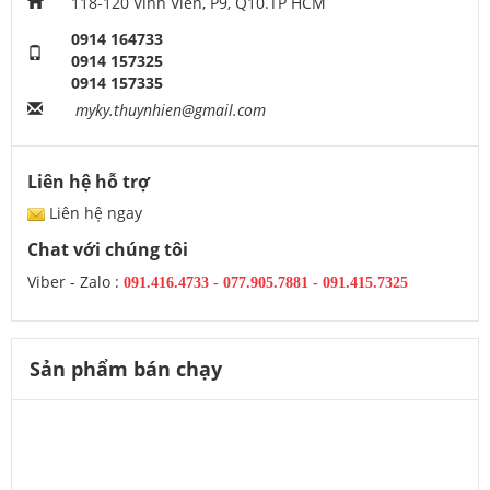
118-120 Vĩnh Viễn, P9, Q10.TP HCM
0914 164733
0914 157325
0914 157335
myky.thuynhien@gmail.com
Liên hệ hỗ trợ
Liên hệ ngay
Chat với chúng tôi
Viber - Zalo :
091.416.4733
-
077.905.7881 -
091.415.7325
Sản phẩm bán chạy