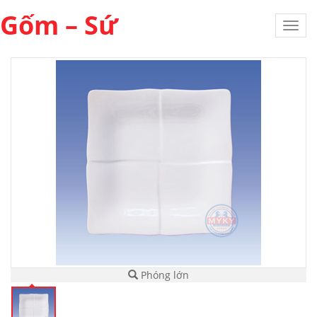
Gốm – Sứ
Toggl
navig
Phóng lớn