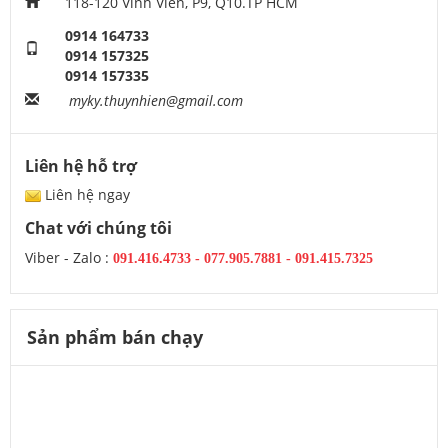
118-120 Vĩnh Viễn, P9, Q10.TP HCM
0914 164733
0914 157325
0914 157335
myky.thuynhien@gmail.com
Liên hệ hỗ trợ
Liên hệ ngay
Chat với chúng tôi
Viber - Zalo :
091.416.4733
-
077.905.7881 -
091.415.7325
Sản phẩm bán chạy