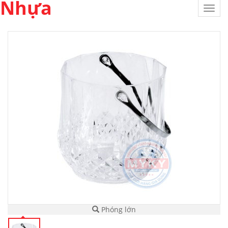
Nhựa
Toggl
navig
Phóng lớn