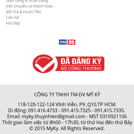
Giao hàng & Nhận hàng
Vận chuyển và thanh toán
Đổi Trả & Hoàn Tiền
Liên hệ
Hỏi đáp
CÔNG TY TNHH TM-DV MỸ KỲ
118-120-122-124 Vĩnh Viễn, P9 ,Q10.TP HCM.
Di động:
091.416.4733
-
091.415.7325
- 091.415.7335.
Email: myky.thuynhien@gmail.com -
MST 0310921106
Thời gian làm việc từ 8h00 - 17h30, từ thứ Hai đến thứ Bảy
© 2015 MyKy. All Rights Reserved.