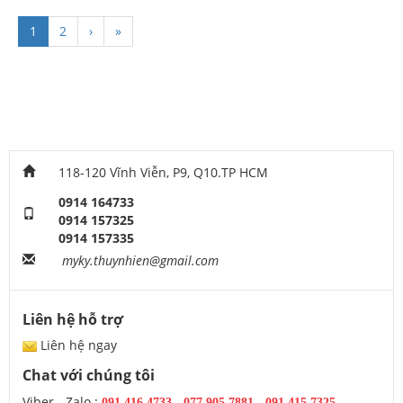
1
2
›
»
118-120 Vĩnh Viễn, P9, Q10.TP HCM
0914 164733
0914 157325
0914 157335
myky.thuynhien@gmail.com
Liên hệ hỗ trợ
Liên hệ ngay
Chat với chúng tôi
Viber - Zalo :
091.416.4733
-
077.905.7881 -
091.415.7325