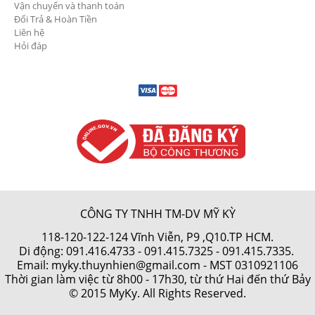
Vận chuyển và thanh toán
Đổi Trả & Hoàn Tiền
Liên hệ
Hỏi đáp
CÔNG TY TNHH TM-DV MỸ KỲ
118-120-122-124 Vĩnh Viễn, P9 ,Q10.TP HCM.
Di động:
091.416.4733
-
091.415.7325
- 091.415.7335.
Email: myky.thuynhien@gmail.com -
MST 0310921106
Thời gian làm việc từ 8h00 - 17h30, từ thứ Hai đến thứ Bảy
© 2015 MyKy. All Rights Reserved.
Thiết kế web
bởi
Cánh Cam