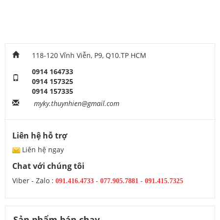
118-120 Vĩnh Viễn, P9, Q10.TP HCM
0914 164733
0914 157325
0914 157335
myky.thuynhien@gmail.com
Liên hệ hỗ trợ
Liên hệ ngay
Chat với chúng tôi
Viber - Zalo :
091.416.4733
-
077.905.7881 -
091.415.7325
Sản phẩm bán chạy