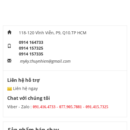
118-120 Vĩnh Viễn, P9, Q10.TP HCM
0914 164733
0914 157325
0914 157335
myky.thuynhien@gmail.com
Liên hệ hỗ trợ
Liên hệ ngay
Chat với chúng tôi
Viber - Zalo :
091.416.4733
-
077.905.7881 -
091.415.7325
Sản phẩm bán chạy