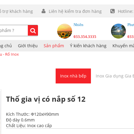
ỗ trợ khách hàng
Liên hệ kiểm tra đơn hàng
Hotline
Nhiên
Phư
033.354.3335
033
ng chủ
Giới thiệu
Sản phẩm
Ý kiến khách hàng
Khuyến mã
au - Rổ Inox
Inox nhà bếp
Inox Gia dụng Gia
Thố gia vị có nắp số 12
Kích Thước: Φ120xH90mm
Độ dày 0.6mm
Chất Liệu: Inox cao cấp