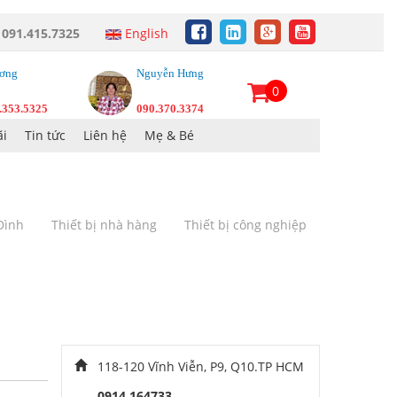
:
091.415.7325
English
ơng
Nguyễn Hưng
0
.353.5325
090.370.3374
i
Tin tức
Liên hệ
Mẹ & Bé
 Đình
Thiết bị nhà hàng
Thiết bị công nghiệp
118-120 Vĩnh Viễn, P9, Q10.TP HCM
0914 164733