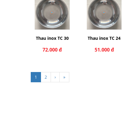
ox TC 28
Thau inox TC 30
Thau inox TC 24
000 đ
72.000 đ
51.000 đ
1
2
›
»