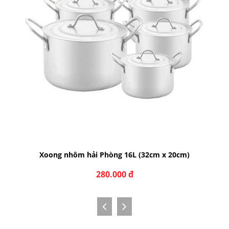
Xoong nhôm hải Phòng 16L (32cm x 20cm)
280.000 đ