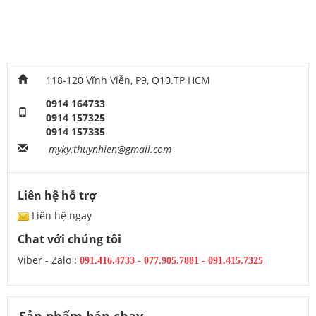
118-120 Vĩnh Viễn, P9, Q10.TP HCM
0914 164733
0914 157325
0914 157335
myky.thuynhien@gmail.com
Liên hệ hỗ trợ
Liên hệ ngay
Chat với chúng tôi
Viber - Zalo :
091.416.4733
-
077.905.7881 -
091.415.7325