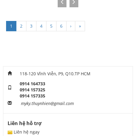
1
2
3
4
5
6
›
»
118-120 Vĩnh Viễn, P9, Q10.TP HCM
0914 164733
0914 157325
0914 157335
myky.thuynhien@gmail.com
Liên hệ hỗ trợ
Liên hệ ngay