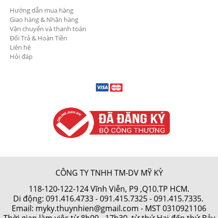
Hướng dẫn mua hàng
Giao hàng & Nhận hàng
Vận chuyển và thanh toán
Đổi Trả & Hoàn Tiền
Liên hệ
Hỏi đáp
CÔNG TY TNHH TM-DV MỸ KỲ
118-120-122-124 Vĩnh Viễn, P9 ,Q10.TP HCM.
Di động:
091.416.4733
-
091.415.7325
- 091.415.7335.
Email: myky.thuynhien@gmail.com -
MST 0310921106
Thời gian làm việc từ 8h00 - 17h30, từ thứ Hai đến thứ Bảy