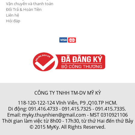
Vận chuyển và thanh toán
Đổi Trả & Hoàn Tiền
Liên hệ
Hỏi đáp
CÔNG TY TNHH TM-DV MỸ KỲ
118-120-122-124 Vĩnh Viễn, P9 ,Q10.TP HCM.
Di động:
091.416.4733
-
091.415.7325
- 091.415.7335.
Email: myky.thuynhien@gmail.com -
MST 0310921106
Thời gian làm việc từ 8h00 - 17h30, từ thứ Hai đến thứ Bảy
© 2015 MyKy. All Rights Reserved.
Thiết kế web
bởi
Cánh Cam