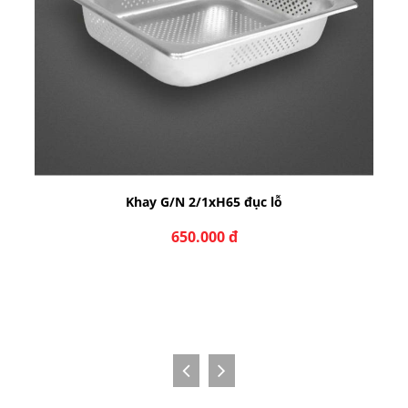
Khay G/N 2/1xH20 đục lỗ
546.000 đ