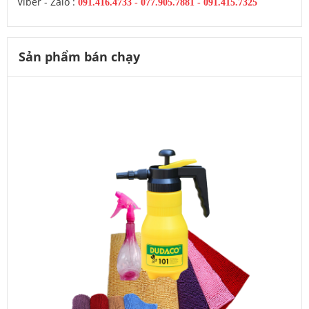
Viber - Zalo :
091.416.4733
-
077.905.7881 -
091.415.7325
Sản phẩm bán chạy