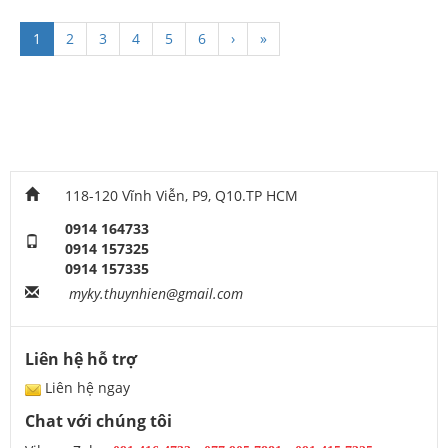
1
2
3
4
5
6
›
»
118-120 Vĩnh Viễn, P9, Q10.TP HCM
0914 164733
0914 157325
0914 157335
myky.thuynhien@gmail.com
Liên hệ hỗ trợ
Liên hệ ngay
Chat với chúng tôi