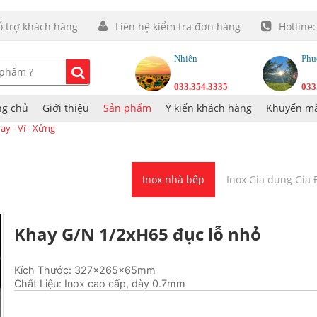
ỗ trợ khách hàng
Liên hệ kiểm tra đơn hàng
Hotline
Nhiên
Phư
033.354.3335
033
ng chủ
Giới thiệu
Sản phẩm
Ý kiến khách hàng
Khuyến mã
y - Vĩ - Xửng
Inox nhà bếp
Inox Gia dụng Gia
Khay G/N 1/2xH65 đục lỗ nhỏ
Kích Thước: 327x265x65mm
Chất Liệu: Inox cao cấp, dày 0.7mm