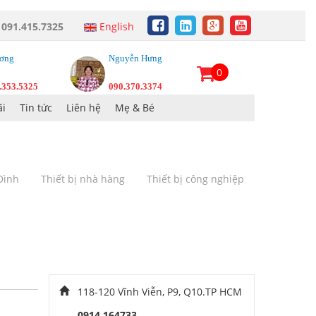
:
091.415.7325
English
ơng
Nguyễn Hưng
0
.353.5325
090.370.3374
i
Tin tức
Liên hệ
Mẹ & Bé
 Đình
Thiết bị nhà hàng
Thiết bị công nghiệp
118-120 Vĩnh Viễn, P9, Q10.TP HCM
0914 164733