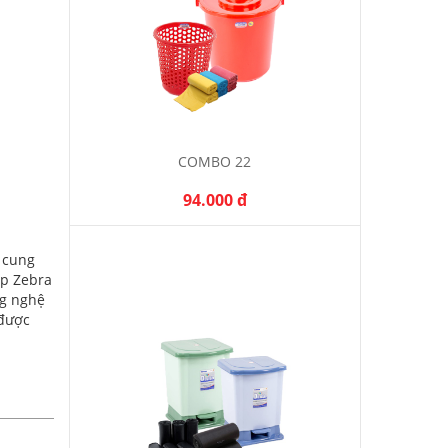
COMBO 22
94.000 đ
 cung
úp Zebra
ng nghệ
 được