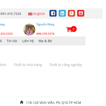
:
091.415.7325
English
ơng
Nguyễn Hưng
0
.353.5325
090.370.3374
i
Tin tức
Liên hệ
Mẹ & Bé
 Đình
Thiết bị nhà hàng
Thiết bị công nghiệp
118-120 Vĩnh Viễn, P9, Q10.TP HCM