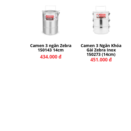
ữ nhiệt 3
Camen 3 ngăn Zebra
Camen 3 Ngăn Khóa
cock ARL-
150143 14cm
Gài Zebra Inox
iều màu)
150273 (14cm)
434.000 đ
.000 đ
451.000 đ