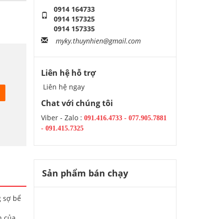
0914 164733
0914 157325
0914 157335
myky.thuynhien@gmail.com
Liên hệ hỗ trợ
Liên hệ ngay
Chat với chúng tôi
Viber - Zalo :
091.416.4733
-
077.905.7881
-
091.415.7325
Sản phẩm bán chạy
g sợ bể
n của