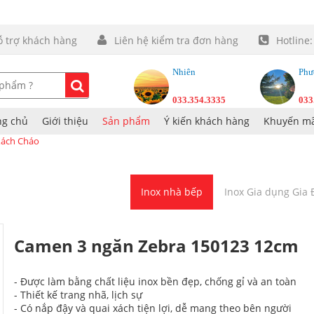
ỗ trợ khách hàng
Liên hệ kiểm tra đơn hàng
Hotline
Nhiên
Phư
033.354.3335
033
ng chủ
Giới thiệu
Sản phẩm
Ý kiến khách hàng
Khuyến mã
ách Cháo
Inox nhà bếp
Inox Gia dụng Gia
Camen 3 ngăn Zebra 150123 12cm
- Được làm bằng chất liệu inox bền đẹp, chống gỉ và an toàn
- Thiết kế trang nhã, lịch sự
- Có nắp đậy và quai xách tiện lợi, dễ mang theo bên người