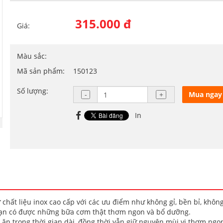
315.000 đ
Giá:
Màu sắc:
Mã sản phẩm:
150123
Số lượng:
Mua ngay
In
hất liệu inox cao cấp với các ưu điểm như không gỉ, bền bỉ, khôn
bạn có được những bữa cơm thật thơm ngon và bổ dưỡng.
 ăn trong thời gian dài, đồng thời vẫn giữ nguyên mùi vị thơm ngo