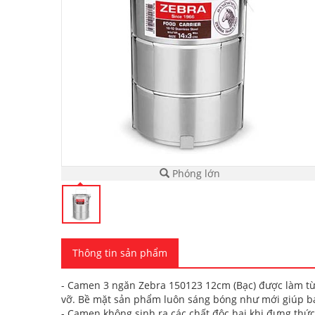
Phóng lớn
Thông tin sản phẩm
- Camen 3 ngăn Zebra 150123 12cm (Bạc) được làm từ c
vỡ. Bề mặt sản phẩm luôn sáng bóng như mới giúp 
- Camen không sinh ra các chất độc hại khi đựng thức