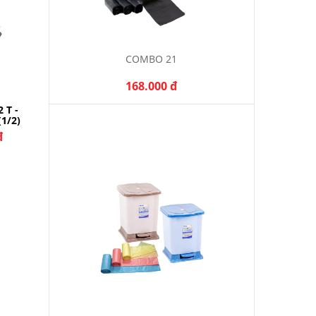
COMBO 21
168.000 đ
 T -
(1/2)
đ