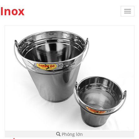
Inox
Toggl
navig
Phóng lớn