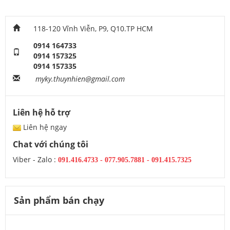
118-120 Vĩnh Viễn, P9, Q10.TP HCM
0914 164733
0914 157325
0914 157335
myky.thuynhien@gmail.com
Liên hệ hỗ trợ
Liên hệ ngay
Chat với chúng tôi
Viber - Zalo :
091.416.4733
-
077.905.7881 -
091.415.7325
Sản phẩm bán chạy