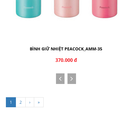
BÌNH GIỮ NHIỆT PEACOCK_AMM-35
370.000 đ
1
2
›
»