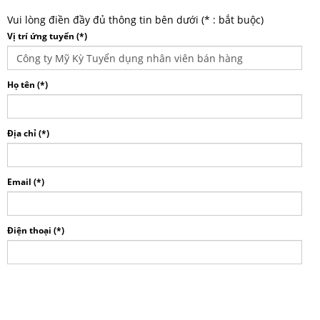
Vui lòng điền đầy đủ thông tin bên dưới (
*
: bắt buộc)
Vị trí ứng tuyển (
*
)
Họ tên (
*
)
Địa chỉ (
*
)
Email (
*
)
Điện thoại (
*
)